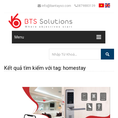
info@bantayso.com
0879883139
Menu
Kết quả tìm kiếm với tag: homestay