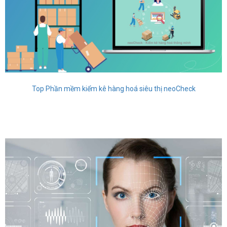
Top Phần mềm kiểm kê hàng hoá siêu thị neoCheck