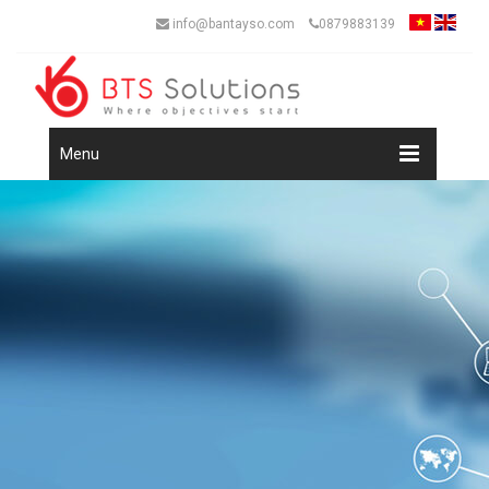
info@bantayso.com
0879883139
Menu