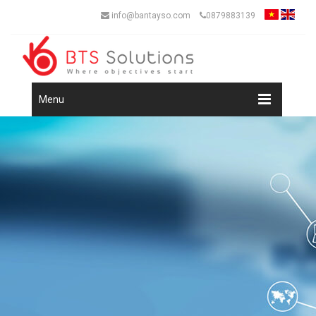
info@bantayso.com
0879883139
Menu